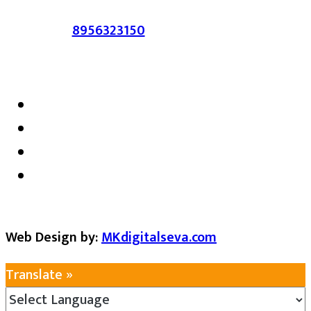
संपर्क :-
8956323150
/ ईमेल :-
satarkmaharashtra07@gmail.com
Web Design by:
MKdigitalseva.com
Translate »