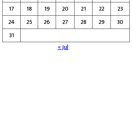
17
18
19
20
21
22
23
24
25
26
27
28
29
30
31
« Jul
मुख्य संपादिका:- रेखा बाळू भेगडे
या संकेतस्थळावर प्रकाशित झालेला सर्व मजकूर,
लेख त्याचे हक्क, जबाबदारी संबंधित लेखकांकडे
आहेत. प्रसिद्ध झालेल्या मजकुराशी
संपादिका
सहमत असतीलच असे नाही याचे उल्लंघन
करणाऱ्यांवर कायदेशीर कारवाई करण्यात येईल.