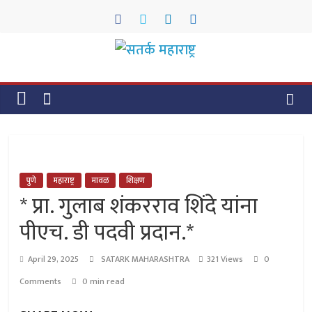
Skip
to
content
सतर्क
महाराष्ट्र
सतर्क
महाराष्ट्र
पुणे
महाराष्ट्र
मावळ
शिक्षण
* प्रा. गुलाब शंकरराव शिंदे यांना
पीएच. डी पदवी प्रदान.*
April 29, 2025
SATARK MAHARASHTRA
321 Views
0
Comments
0 min read