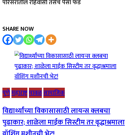
परिसरातील रहिवासी तसेच पैसा फंड
SHARE NOW
पुणे
महाराष्ट्र
मावळ
सामाजिक
विद्यार्थ्यांच्या विकासासाठी लायन्स क्लबचा
पुढाकार; शाळेला माईक सिस्टीम तर वृद्धाश्रमाला
वॉशिंग मशीनची भेट!