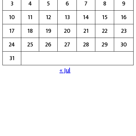
3
4
5
6
7
8
9
10
11
12
13
14
15
16
17
18
19
20
21
22
23
24
25
26
27
28
29
30
31
« Jul
मुख्य संपादिका:- रेखा बाळू भेगडे
या संकेतस्थळावर प्रकाशित झालेला सर्व मजकूर,
लेख त्याचे हक्क, जबाबदारी संबंधित लेखकांकडे
आहेत. प्रसिद्ध झालेल्या मजकुराशी
संपादिका