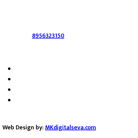
सहमत असतीलच असे नाही याचे उल्लंघन
करणाऱ्यांवर कायदेशीर कारवाई करण्यात येईल.
संपर्क :-
8956323150
/ ईमेल :-
satarkmaharashtra07@gmail.com
Web Design by:
MKdigitalseva.com