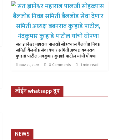
संत ज्ञानेश्वर महाराज पालखी सोहळ्यास बैलजोड निवड
समिती बैलजोड सेवा देणार समिती अध्यक्ष बबनराव
कुऱ्हाडे पाटील, नंदकुमार कुऱ्हाडे पाटील यांची घोषणा
0 Comments
1 min read
June 20, 2026
जॉईन whatsapp ग्रुप
NEWS