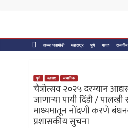
Skip
to
content
ताज्या घडामोडी
महाराष्ट्र
पुणे
मावळ
राजकीय
पुणे
महाराष्ट्र
सामाजिक
चैत्रोत्सव २०२५ दरम्यान आद्यस्व
जाणाऱ्या पायी दिंडी / पालख
माध्यमातून नोंदणी करणे बंध
प्रशासकीय सुचना