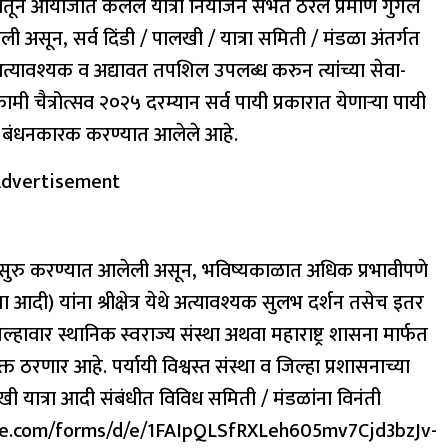
ातून आयोजीत केलेले यात्रा नियोजन सभेत ठरले प्रमाणे गुगल
ली असून, सर्व दिंडी / पालखी / यात्रा समिती / मंडळा अंतर्गत
 अत्यावश्यक व अद्यावत तपशिल उपलब्ध करुन त्यांच्या सेवा-
ामी चैत्रोत्सव २०२५ दरम्यान सर्व पायी प्रकारात येणाऱ्या पायी
णे बंधनकारक करण्यात आलेले आहे.
dvertisement
ावर सुरु करण्यात आलेली असून, भविष्यकाळात अधिक प्रभावीपणे
रा आदी) यांना श्रीक्षेत्र येथे अत्यावश्यक सुलभ दर्शन तसेच इतर
्हावार स्थानिक स्वराज्य संस्था अथवा महाराष्ट्र शासना मार्फत
 ठरणार आहे. पर्यायी विश्वस्त संस्था व जिल्हा प्रशासनाच्या
लखी यात्रा आदी संबंधीत विविध समिती / मंडळांना विनंती
.google.com/forms/d/e/1FAIpQLSfRXLeh605mv7Cjd3bzJv-