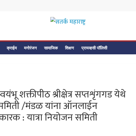
सतर्क
महाराष्ट्र
क्राईम
मनोरंजन
सामाजिक
शिक्षण
प्रायव्हसी पॉलिसी
सतर्क
महाराष्ट्र
यंभू शक्तीपीठ श्रीक्षेत्र सप्तशृंगगड येथे
ी समिती /मंडळ यांना ऑनलाईन
नकारक : यात्रा नियोजन समिती