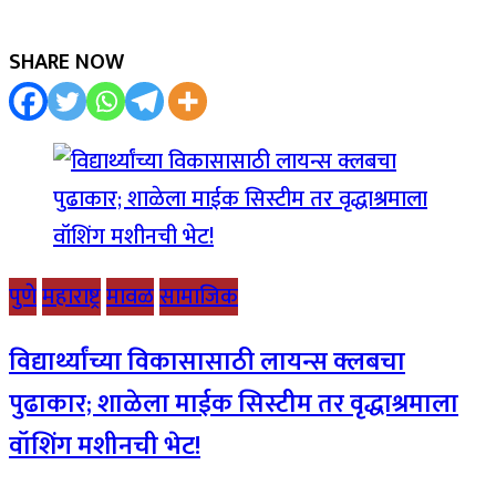
SHARE NOW
पुणे
महाराष्ट्र
मावळ
सामाजिक
विद्यार्थ्यांच्या विकासासाठी लायन्स क्लबचा
पुढाकार; शाळेला माईक सिस्टीम तर वृद्धाश्रमाला
वॉशिंग मशीनची भेट!