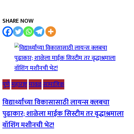
SHARE NOW
पुणे
महाराष्ट्र
मावळ
सामाजिक
विद्यार्थ्यांच्या विकासासाठी लायन्स क्लबचा
पुढाकार; शाळेला माईक सिस्टीम तर वृद्धाश्रमाला
वॉशिंग मशीनची भेट!