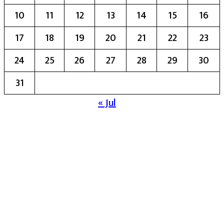
10
11
12
13
14
15
16
17
18
19
20
21
22
23
24
25
26
27
28
29
30
31
« Jul
मुख्य संपादिका:- रेखा बाळू भेगडे
या संकेतस्थळावर प्रकाशित झालेला सर्व मजकूर,
लेख त्याचे हक्क, जबाबदारी संबंधित लेखकांकडे
आहेत. प्रसिद्ध झालेल्या मजकुराशी
संपादिका