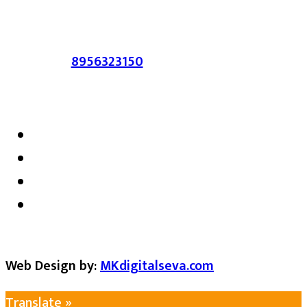
सहमत असतीलच असे नाही याचे उल्लंघन
करणाऱ्यांवर कायदेशीर कारवाई करण्यात येईल.
संपर्क :-
8956323150
/ ईमेल :-
satarkmaharashtra07@gmail.com
Web Design by:
MKdigitalseva.com
Translate »