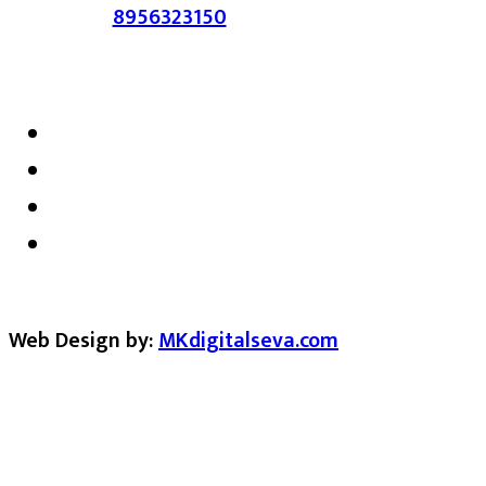
संपर्क :-
8956323150
/ ईमेल :-
satarkmaharashtra07@gmail.com
Web Design by:
MKdigitalseva.com