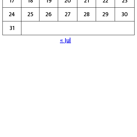
17
18
19
20
21
22
23
24
25
26
27
28
29
30
31
« Jul
मुख्य संपादिका:- रेखा बाळू भेगडे
या संकेतस्थळावर प्रकाशित झालेला सर्व मजकूर,
लेख त्याचे हक्क, जबाबदारी संबंधित लेखकांकडे
आहेत. प्रसिद्ध झालेल्या मजकुराशी
संपादिका
सहमत असतीलच असे नाही याचे उल्लंघन
करणाऱ्यांवर कायदेशीर कारवाई करण्यात येईल.