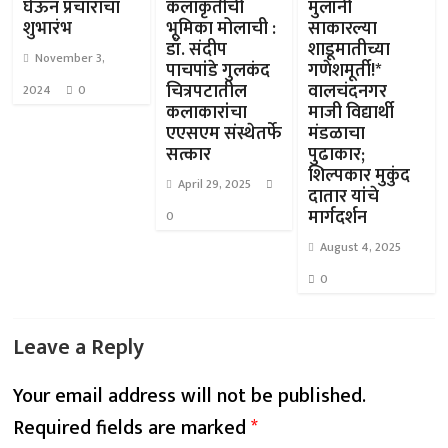
घेऊन प्रचाराचा
कलाकृतींची
मुलांनी
शुभारंभ
भूमिका मोलाची :
साकारल्या
डॉ. संदीप
शाडूमातीच्या
November 3,
पाचपांडे गुलकंद
गणेशमूर्ती!*
चित्रपटातील
वालचंदनगर
2024
0
कलाकारांचा
माजी विद्यार्थी
एएसएम संस्थेतर्फे
मंडळाचा
सत्कार
पुढाकार;
शिल्पकार मुकुंद
April 29, 2025
दातार यांचे
मार्गदर्शन
0
August 4, 2025
0
Leave a Reply
Your email address will not be published.
Required fields are marked
*