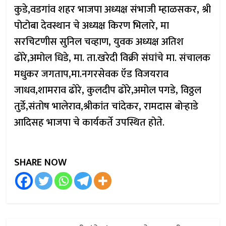
कुडे,वडगांव शहर भाजपा अध्यक्ष संभाजी म्हाळसकर, श्री
पोटोबा देवस्थान चे अध्यक्ष किरण भिलारे, मा
सरचिटणीस सुनिल चव्हाण, युवक अध्यक्ष अतिश
ढोरे,अमोल धिडे, मा. ता.खरेदी विक्री संघांचे मा. संचालक
मधुकर जगताप,मा.नगरसेवक ऍड विजयराव
जाधव,शामराव ढोरे, कुलदीप ढोरे,अमोल पगडे, विठ्ठल
तुर्डे,संतोष भालेराव,श्रीकांत चांदेकर, रामदास बोऱ्हाडे
आदिसह भाजपा चे कार्यकर्ते उपस्थित होते.
SHARE NOW