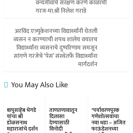
वन्यजीवांचे संरक्षण करणे काळाची
गरज-मा.श्री निलेश गराडे
अरविंद एज्युकेशनच्या विद्यार्थ्यांनी घेतली
व्यसन न करण्याची शपथ शालेय वयातच
विद्यार्थ्यांना व्यसनाचे दुष्परिणाम समजून
सांगणे गरजेचे ‘पेस’ संस्थेतर्फे विद्यार्थ्यांना
मार्गदर्शन
You May Also Like
बापूसाहेब भेगडे
ताणतणावातून
*पर्यावरणपूरक
यांचा श्री
दिलासा
गणेशोत्सवाचा
डोळसनाथ
देण्यासाठी
नवा धडा – अजित
महाराजांचे दर्शन
विनोदी
फाऊंडेशनच्या