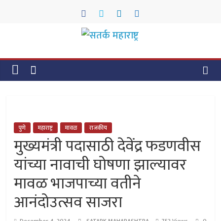
Skip
to
content
सतर्क
महाराष्ट्र
सतर्क
महाराष्ट्र
पुणे
महाराष्ट्र
मावळ
राजकीय
मुख्यमंत्री पदासाठी देवेंद्र फडणवीस
यांच्या नावाची घोषणा झाल्यावर
मावळ भाजपाच्या वतीने
आनंदोउत्सव साजरा