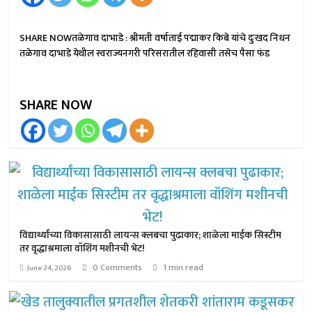
SHARE NOWतळेगाव दाभाडे : श्रीमती वर्षाताई पद्माकर किबे यांचे दुःखद निधन
तळेगाव दाभाडे येथील स्वराज्यनगरी परिसरातील रहिवासी तसेच पैसा फंड
SHARE NOW
विद्यार्थ्यांच्या विकासासाठी लायन्स क्लबचा पुढाकार; शाळेला माईक सिस्टीम
तर वृद्धाश्रमाला वॉशिंग मशीनची भेट!
0 Comments
1 min read
June 24, 2026