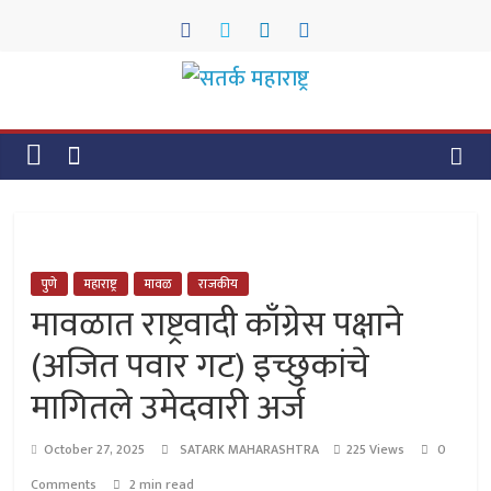
Skip
to
content
सतर्क
महाराष्ट्र
सतर्क
महाराष्ट्र
पुणे
महाराष्ट्र
मावळ
राजकीय
मावळात राष्ट्रवादी काँग्रेस पक्षाने
(अजित पवार गट) इच्छुकांचे
मागितले उमेदवारी अर्ज
October 27, 2025
SATARK MAHARASHTRA
225 Views
0
Comments
2 min read