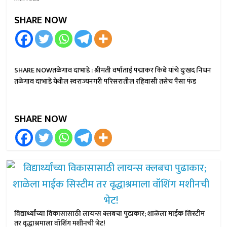
SHARE NOW
SHARE NOWतळेगाव दाभाडे : श्रीमती वर्षाताई पद्माकर किबे यांचे दुःखद निधन
तळेगाव दाभाडे येथील स्वराज्यनगरी परिसरातील रहिवासी तसेच पैसा फंड
SHARE NOW
विद्यार्थ्यांच्या विकासासाठी लायन्स क्लबचा पुढाकार; शाळेला माईक सिस्टीम
तर वृद्धाश्रमाला वॉशिंग मशीनची भेट!