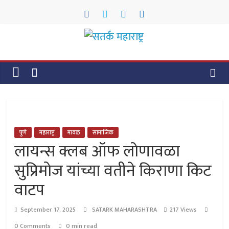
Skip
to
content
सतर्क
महाराष्ट्र
सतर्क
महाराष्ट्र
पुणे
महाराष्ट्र
मावळ
सामाजिक
लायन्स क्लब ऑफ लोणावळा
सुप्रिमोज यांच्या वतीने किराणा किट
वाटप
September 17, 2025
SATARK MAHARASHTRA
217 Views
0 Comments
0 min read