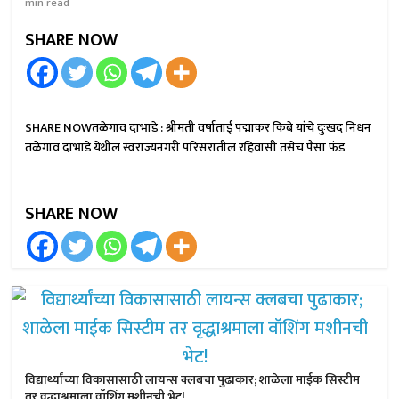
min read
SHARE NOW
SHARE NOWतळेगाव दाभाडे : श्रीमती वर्षाताई पद्माकर किबे यांचे दुःखद निधन
तळेगाव दाभाडे येथील स्वराज्यनगरी परिसरातील रहिवासी तसेच पैसा फंड
SHARE NOW
विद्यार्थ्यांच्या विकासासाठी लायन्स क्लबचा पुढाकार; शाळेला माईक सिस्टीम
तर वृद्धाश्रमाला वॉशिंग मशीनची भेट!