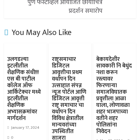
पुणे फेस्टीव्हल आयोजित छायाचित्र
प्रदर्शन समारोप
You May Also Like
उलगडल्या
राष्ट्रसमाचार
बेकायदेशीर
इटलीतील
डिजिटल
सावकारी नि बेधुंद
शैक्षणिक संधी!!!
आवृत्तीचा प्रथम
नशा करून
एस बी पाटील
वर्धापन दिन
रस्त्यावर
कॉलेज ऑफ
उत्साहात संपन्न
फिरणाऱ्या
आर्किटेक्चर मध्ये
न्यूज पोर्टल आणि
समाजविघातक
इटलीतील
डिजिटल आवृत्ती
प्रवृत्तीला आळा
शैक्षणिक
राष्ट्र समाचार चा
घाला, लोणावळा
अभ्यासक्रमांवर
वर्धापन दिन
शहर भाजपाच्या
मार्गदर्शन
विविध क्षेत्रातील
वतीने शहर
मान्यवरांच्या
पोलिसांना
January 17, 2024
उपस्थितीत
निवेदन
साजरा
0