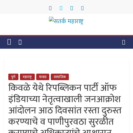
Skip
to
content
सतर्क
महाराष्ट्र
सतर्क
महाराष्ट्र
पुणे
महाराष्ट्र
मावळ
सामाजिक
किवळे येथे रिपब्लिकन पार्टी ऑफ
इंडियाच्या नेतृत्वाखाली जनआक्रोश
आंदोलन आठ दिवसांत रस्ता दुरुस्त
करण्याचे व पाणीपुरवठा सुरळीत