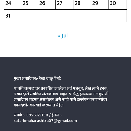
24
25
26
27
28
29
30
31
« Jul
मुख्य संपादिका:- रेखा बाळू भेगडे
या संकेतस्थळावर प्रकाशित झालेला सर्व मजकूर, लेख त्याचे हक्क,
जबाबदारी संबंधित लेखकांकडे आहेत. प्रसिद्ध झालेल्या मजकुराशी
संपादिका
सहमत असतीलच असे नाही याचे उल्लंघन करणाऱ्यांवर
कायदेशीर कारवाई करण्यात येईल.
संपर्क :-
8956323150
/ ईमेल :-
satarkmaharashtra07@gmail.com