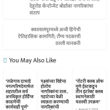
देहूरोड कॅन्टोन्मेंट बोर्डावर नागरिकांचा
संताप
क्वालालंपूरमध्ये अन्वी हिंगेची
ऐतिहासिक कामगिरी; रौप्य पदकाची
ठरली मानकरी
You May Also Like
*तळेगाव दाभाडे
पक्ष्यांच्या विष्टेचा
*रोटरी क्लब ऑफ
नगरपरिषदेमार्फत
होतोय
पुणे ईस्टकडून
शहरातील सर्व
नागरिकांना त्रास..
तीन इंटरॅक्ट क्लब
अनधिकृत होर्डिंग्ज
पहाटेच्या वेळी
स्थापनेसाठी
काढणेची
स्वछता करण्याची
यशस्वी उपक्रम*
कार्यवाही पूर्ण*
नागरिकांची
August 3, 2025