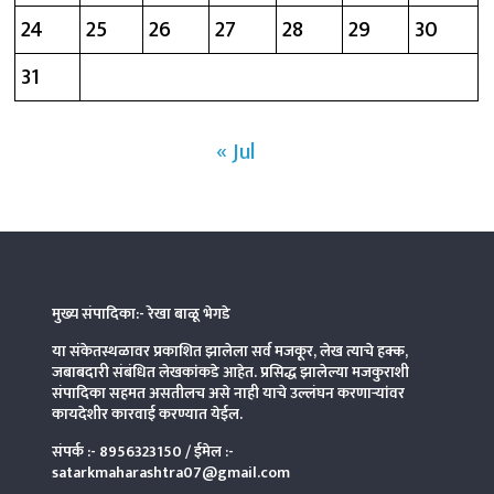
24
25
26
27
28
29
30
31
« Jul
मुख्य संपादिका:- रेखा बाळू भेगडे
या संकेतस्थळावर प्रकाशित झालेला सर्व मजकूर, लेख त्याचे हक्क,
जबाबदारी संबंधित लेखकांकडे आहेत. प्रसिद्ध झालेल्या मजकुराशी
संपादिका
सहमत असतीलच असे नाही याचे उल्लंघन करणाऱ्यांवर
कायदेशीर कारवाई करण्यात येईल.
संपर्क :-
8956323150
/ ईमेल :-
satarkmaharashtra07@gmail.com