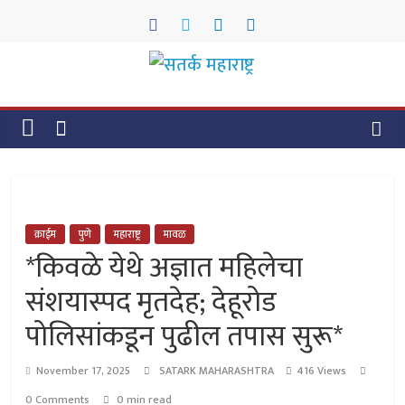
Skip
to
content
सतर्क
महाराष्ट्र
सतर्क
महाराष्ट्र
क्राईम
पुणे
महाराष्ट्र
मावळ
*किवळे येथे अज्ञात महिलेचा
संशयास्पद मृतदेह; देहूरोड
पोलिसांकडून पुढील तपास सुरू*
November 17, 2025
SATARK MAHARASHTRA
416 Views
0 Comments
0 min read