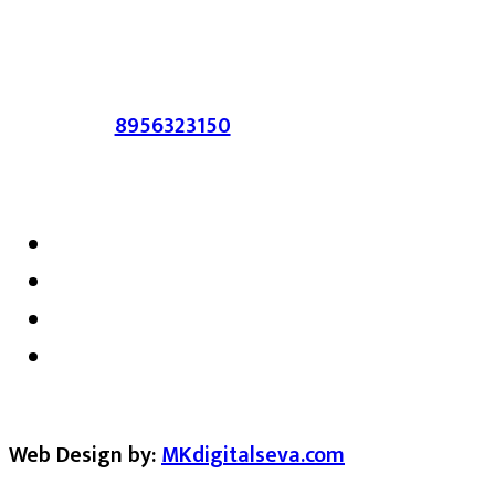
सहमत असतीलच असे नाही याचे उल्लंघन
करणाऱ्यांवर कायदेशीर कारवाई करण्यात येईल.
संपर्क :-
8956323150
/ ईमेल :-
satarkmaharashtra07@gmail.com
Web Design by:
MKdigitalseva.com