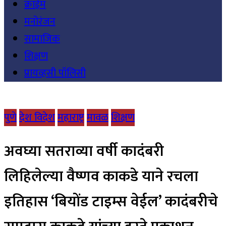
क्राईम
मनोरंजन
सामाजिक
शिक्षण
प्रायव्हसी पॉलिसी
पुणे
देश विदेश
महाराष्ट्र
मावळ
शिक्षण
अवघ्या सतराव्या वर्षी कादंबरी
लिहिलेल्या वैष्णव काकडे याने रचला
इतिहास ‘बियोंड टाइम्स वेईल’ कादंबरीचे