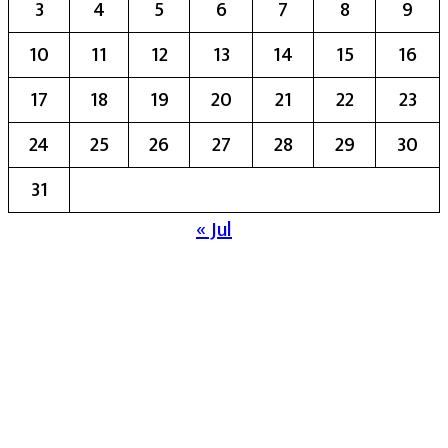
3
4
5
6
7
8
9
10
11
12
13
14
15
16
17
18
19
20
21
22
23
24
25
26
27
28
29
30
31
« Jul
मुख्य संपादिका:- रेखा बाळू भेगडे
या संकेतस्थळावर प्रकाशित झालेला सर्व मजकूर,
लेख त्याचे हक्क, जबाबदारी संबंधित लेखकांकडे
आहेत. प्रसिद्ध झालेल्या मजकुराशी
संपादिका