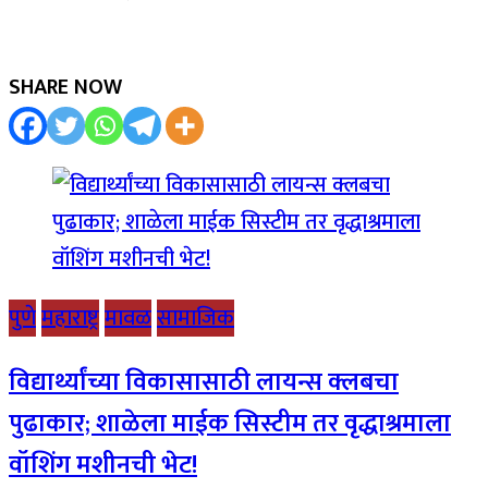
SHARE NOW
पुणे
महाराष्ट्र
मावळ
सामाजिक
विद्यार्थ्यांच्या विकासासाठी लायन्स क्लबचा
पुढाकार; शाळेला माईक सिस्टीम तर वृद्धाश्रमाला
वॉशिंग मशीनची भेट!