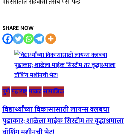
परिसरातील रहिवासी तसेच पैसा फंड
SHARE NOW
पुणे
महाराष्ट्र
मावळ
सामाजिक
विद्यार्थ्यांच्या विकासासाठी लायन्स क्लबचा
पुढाकार; शाळेला माईक सिस्टीम तर वृद्धाश्रमाला
वॉशिंग मशीनची भेट!