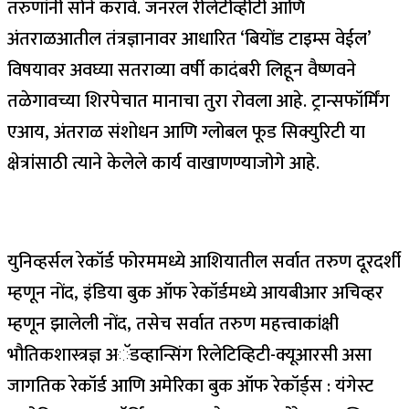
तरुणांनी सोने करावे. जनरल रीलेटीव्हीटी आणि
अंतराळआतील तंत्रज्ञानावर आधारित ‘बियोंड टाइम्स वेईल’
विषयावर अवघ्या सतराव्या वर्षी कादंबरी लिहून वैष्णवने
तळेगावच्या शिरपेचात मानाचा तुरा रोवला आहे. ट्रान्सफॉर्मिंग
एआय, अंतराळ संशोधन आणि ग्लोबल फूड सिक्युरिटी या
क्षेत्रांसाठी त्याने केलेले कार्य वाखाणण्याजोगे आहे.
युनिव्हर्सल रेकॉर्ड फोरममध्ये आशियातील सर्वात तरुण दूरदर्शी
म्हणून नोंद, इंडिया बुक ऑफ रेकॉर्डमध्ये आयबीआर अचिव्हर
म्हणून झालेली नोंद, तसेच सर्वात तरुण महत्त्वाकांक्षी
भौतिकशास्त्रज्ञ अॅडव्हान्सिंग रिलेटिव्हिटी-क्यूआरसी असा
जागतिक रेकॉर्ड आणि अमेरिका बुक ऑफ रेकॉर्ड्स : यंगेस्ट