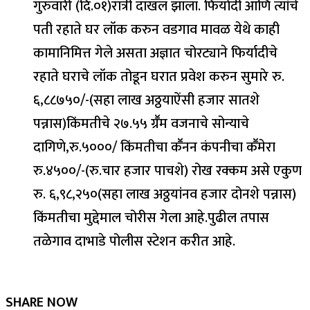
गुरुवारी (दि.०१)रात्री दाखल झाला. फिर्यादी आणि त्यांचे
पती रहाते घर लॉक करुन वडगाव मावळ येथे काही
कामानिमित्त गेले असता अज्ञात चोरट्याने फिर्यादीचे
रहाते घराचे लॉक तोडून घरात प्रवेश करुन सुमारे रु.
६,८८७५०/-(सहा लाख अठ्ठयाऐंसी हजार सातशे
पन्नास)किंमतीचे २७.५५ ग्रॕम वजनाचे सोन्याचे
दागिणे,रु.५०००/ किंमतीचा कॕनन कंपनीचा कॕमेरा
रु.४५००/-(रु.चार हजार पाचशे) रोख रक्कम असे एकुण
रु. ६,९८,२५०(सहा लाख अठ्ठयांनव हजार दोनशे पन्नास)
किंमतीचा मुद्देमाल चोरीस गेला आहे.पुढील तपास
तळेगाव दाभाडे पोलीस स्टेशन करीत आहे.
SHARE NOW