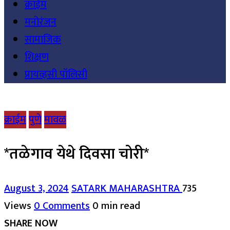
क्राईम
मनोरंजन
सामाजिक
शिक्षण
प्रायव्हसी पॉलिसी
क्राईम
पुणे
मावळ
*तळेगाव येथे दिवसा चोरी*
August 3, 2024
SATARK MAHARASHTRA
735
Views
0 Comments
0 min read
SHARE NOW