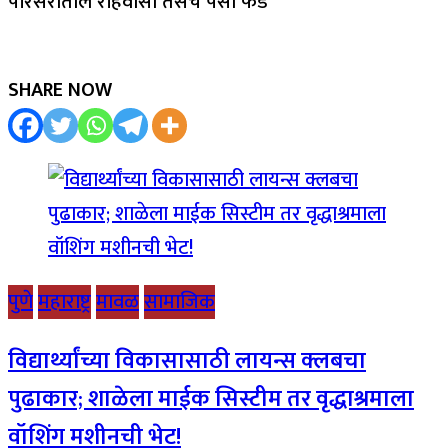
परिसरातील रहिवासी तसेच पैसा फंड
SHARE NOW
पुणे
महाराष्ट्र
मावळ
सामाजिक
विद्यार्थ्यांच्या विकासासाठी लायन्स क्लबचा
पुढाकार; शाळेला माईक सिस्टीम तर वृद्धाश्रमाला
वॉशिंग मशीनची भेट!