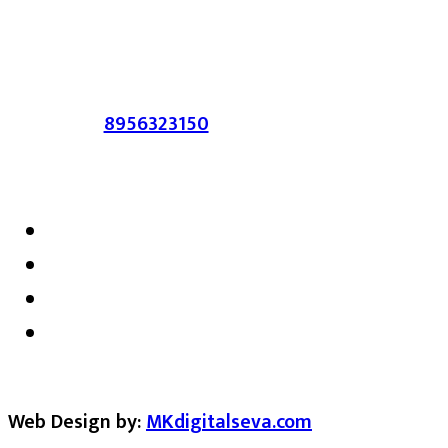
आहेत. प्रसिद्ध झालेल्या मजकुराशी
संपादिका
सहमत असतीलच असे नाही याचे उल्लंघन
करणाऱ्यांवर कायदेशीर कारवाई करण्यात येईल.
संपर्क :-
8956323150
/ ईमेल :-
satarkmaharashtra07@gmail.com
Web Design by:
MKdigitalseva.com