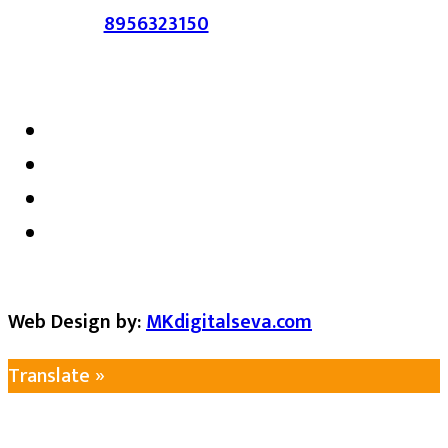
संपर्क :-
8956323150
/ ईमेल :-
satarkmaharashtra07@gmail.com
Web Design by:
MKdigitalseva.com
Translate »