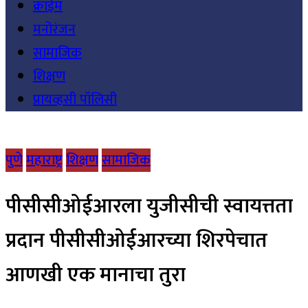
क्राईम
मनोरंजन
सामाजिक
शिक्षण
प्रायव्हसी पॉलिसी
पुणे
महाराष्ट्र
शिक्षण
सामाजिक
पीसीसीओईआरला युजीसीची स्वायत्तता
प्रदान पीसीसीओईआरच्या शिरपेचात
आणखी एक मानाचा तुरा