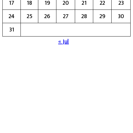
17
18
19
20
21
22
23
24
25
26
27
28
29
30
31
« Jul
मुख्य संपादिका:- रेखा बाळू भेगडे
या संकेतस्थळावर प्रकाशित झालेला सर्व मजकूर,
लेख त्याचे हक्क, जबाबदारी संबंधित लेखकांकडे
आहेत. प्रसिद्ध झालेल्या मजकुराशी
संपादिका
सहमत असतीलच असे नाही याचे उल्लंघन
करणाऱ्यांवर कायदेशीर कारवाई करण्यात येईल.