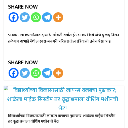
SHARE NOW
SHARE NOWतळेगाव दाभाडे : श्रीमती वर्षाताई पद्माकर किबे यांचे दुःखद निधन
तळेगाव दाभाडे येथील स्वराज्यनगरी परिसरातील रहिवासी तसेच पैसा फंड
SHARE NOW
विद्यार्थ्यांच्या विकासासाठी लायन्स क्लबचा पुढाकार; शाळेला माईक सिस्टीम
तर वृद्धाश्रमाला वॉशिंग मशीनची भेट!