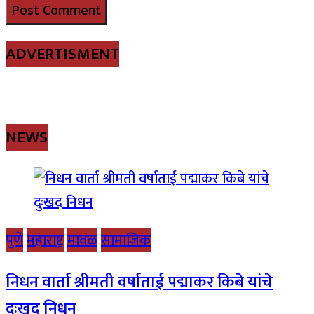
ADVERTISMENT
NEWS
पुणे
महाराष्ट्र
मावळ
सामाजिक
निधन वार्ता श्रीमती वर्षाताई पद्माकर किबे यांचे
दुःखद निधन