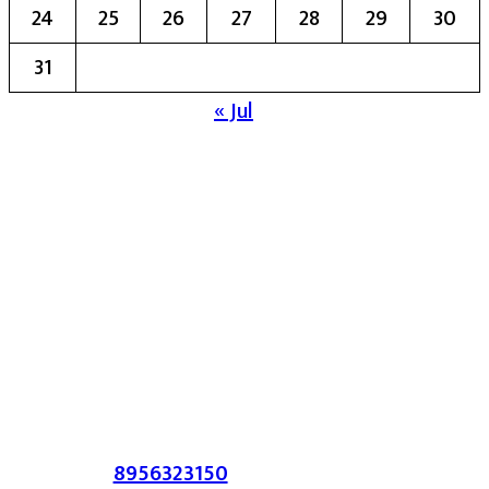
24
25
26
27
28
29
30
31
« Jul
मुख्य संपादिका:- रेखा बाळू भेगडे
या संकेतस्थळावर प्रकाशित झालेला सर्व मजकूर,
लेख त्याचे हक्क, जबाबदारी संबंधित लेखकांकडे
आहेत. प्रसिद्ध झालेल्या मजकुराशी
संपादिका
सहमत असतीलच असे नाही याचे उल्लंघन
करणाऱ्यांवर कायदेशीर कारवाई करण्यात येईल.
संपर्क :-
8956323150
/ ईमेल :-