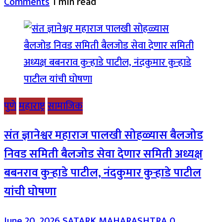
Comments
1 min read
पुणे
महाराष्ट्र
सामाजिक
संत ज्ञानेश्वर महाराज पालखी सोहळ्यास बैलजोड
निवड समिती बैलजोड सेवा देणार समिती अध्यक्ष
बबनराव कुऱ्हाडे पाटील, नंदकुमार कुऱ्हाडे पाटील
यांची घोषणा
June 20, 2026
SATARK MAHARASHTRA
0