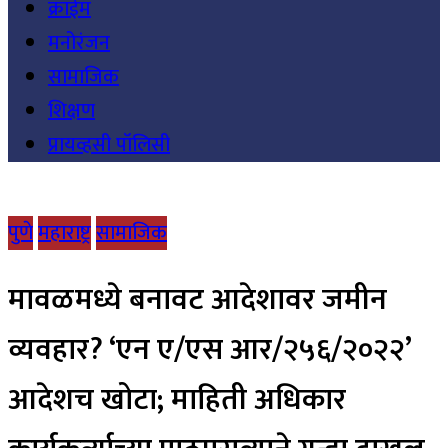
क्राईम
मनोरंजन
सामाजिक
शिक्षण
प्रायव्हसी पॉलिसी
पुणे
महाराष्ट्र
सामाजिक
मावळमध्ये बनावट आदेशावर जमीन
व्यवहार? ‘एन ए/एस आर/२५६/२०२२’
आदेशच खोटा; माहिती अधिकार