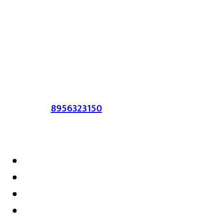
या संकेतस्थळावर प्रकाशित झालेला सर्व मजकूर,
लेख त्याचे हक्क, जबाबदारी संबंधित लेखकांकडे
आहेत. प्रसिद्ध झालेल्या मजकुराशी
संपादिका
सहमत असतीलच असे नाही याचे उल्लंघन
करणाऱ्यांवर कायदेशीर कारवाई करण्यात येईल.
संपर्क :-
8956323150
/ ईमेल :-
satarkmaharashtra07@gmail.com