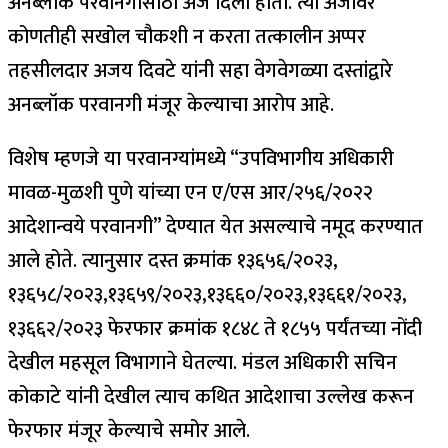
अनब्लॉक परवानगीसाठी अर्ज दिला होता. त्या अर्जावर
कोणतीही सखोल चौकशी न करता तत्कालीन अप्पर
तहसीलदार अजय दिवटे यांनी सहा वेगवेगळ्या दस्तांद्वारे
अनब्लॉक परवानगी मंजूर केल्याचा आरोप आहे.
विशेष म्हणजे या परवानग्यांमध्ये “उपविभागीय अधिकारी
मावळ-मुळशी पुणे यांच्या एन ए/एस आर/२५६/२०२२
आदेशान्वये परवानगी” देण्यात येत असल्याचे नमूद करण्यात
आले होते. त्यानुसार दस्त क्रमांक १३६५६/२०२३,
१३६५८/२०२३,१३६५९/२०२३,१३६६०/२०२३,१३६६१/२०२३,
१३६६२/२०२३ फेरफार क्रमांक १८४८ ते १८५५ पर्यंतच्या नोंदी
देखील महसूल विभागाने घेतल्या. मंडल अधिकारी सचिन
कोकाटे यांनी देखील त्याच कथित आदेशाचा उल्लेख करून
फेरफार मंजूर केल्याचे समोर आले.