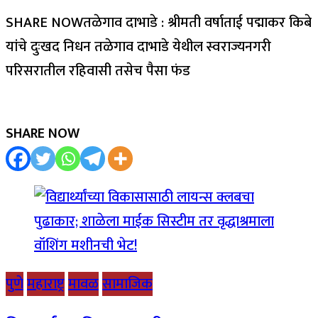
SHARE NOWतळेगाव दाभाडे : श्रीमती वर्षाताई पद्माकर किबे
यांचे दुःखद निधन तळेगाव दाभाडे येथील स्वराज्यनगरी
परिसरातील रहिवासी तसेच पैसा फंड
SHARE NOW
पुणे
महाराष्ट्र
मावळ
सामाजिक