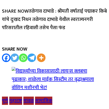
SHARE NOWतळेगाव दाभाडे : श्रीमती वर्षाताई पद्माकर किबे
यांचे दुःखद निधन तळेगाव दाभाडे येथील स्वराज्यनगरी
परिसरातील रहिवासी तसेच पैसा फंड
SHARE NOW
पुणे
महाराष्ट्र
मावळ
सामाजिक