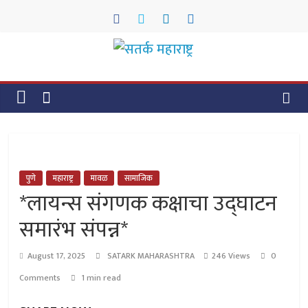
Skip
to
content
सतर्क
महाराष्ट्र
सतर्क
महाराष्ट्र
पुणे
महाराष्ट्र
मावळ
सामाजिक
*लायन्स संगणक कक्षाचा उद्घाटन
समारंभ संपन्न*
August 17, 2025
SATARK MAHARASHTRA
246 Views
0
Comments
1 min read