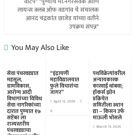
वाटप* *पुण्याचे मा.नगरसेवक आणि
लायन्स क्लब ऑफ वडगांव चे संचालक
आनंद चंद्रकांत छाजेड यांच्या वतीने
उपक्रम संपन्न*
You May Also Like
सेवा पंधरवड्यात
“इंद्रायणी
पथविक्रेत्यांवरील
महसूल,
महाविद्यालयात
अन्यायकारक
ग्रामविकास,
फुले विचारांचा
कारवाई थांबवा;
आरोग्य आदी
जागर”
हॉकर्स झोन
विभागांच्या विविध
प्रक्रियेत
April 12, 2026
सेवा नागरिकांच्या
समितीला स्थान
दारात पुण्यात १७
द्या – किसन उर्फ
0
सप्टेंबर ला
माऊली भोसले
राज्यस्तरीय
March 13, 2026
पंधरवड्याचा