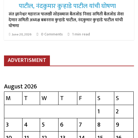
संत ज्ञानेश्वर महाराज पालखी सोहळ्यास बैलजोड निवड समिती बैलजोड सेवा
देणार समिती अध्यक्ष बबनराव कुऱ्हाडे पाटील, नंदकुमार कुऱ्हाडे पाटील यांची
घोषणा
0 Comments
1 min read
June 20, 2026
ADVERTISMENT
August 2026
M
T
W
T
F
S
S
1
2
3
4
5
6
7
8
9