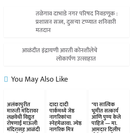
तळेगाव दाभाडे नगर परिषद निवडणूक :
प्रशासन सज्ज, दुसऱ्या टप्प्यात शनिवारी
मतदान
आळंदीत इंद्रायणी आरती कोनशीलेचे
लोकार्पण उत्साहात
You May Also Like
अलंकापुरीत
दादा दादी
*या सात्विक
मारुती मंदिरावर
पार्कमध्ये जेष्ठ
भूमीत सत्कार्य
लक्षवेधी विद्युत
नागरिकांचा
आणि पुण्य केले
रोषणाई माऊली
स्नेहमेळावा. ज्येष्ठ
पाहिजे — मा.
मंदिरासह आळंदी
नागरिक मित्र
आमदार दिलीप