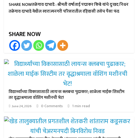
SHARE NOWतळेगाव दाभाडे : श्रीमती वर्षाताई पद्माकर किबे यांचे दुःखद निधन
तळेगाव दाभाडे येथील स्वराज्यनगरी परिसरातील रहिवासी तसेच पैसा फंड
SHARE NOW
विद्यार्थ्यांच्या विकासासाठी लायन्स क्लबचा पुढाकार; शाळेला माईक सिस्टीम
तर वृद्धाश्रमाला वॉशिंग मशीनची भेट!
0 Comments
1 min read
June 24, 2026