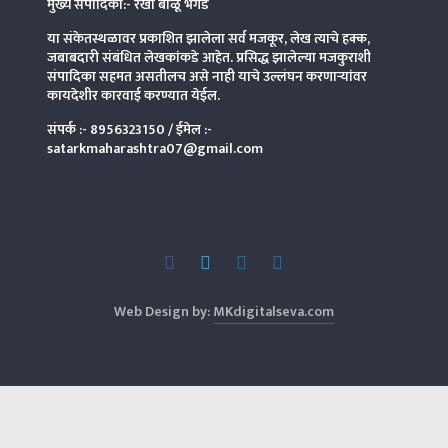
मुख्य संपादिका:- रेखा बाळू भेगडे
या संकेतस्थळावर प्रकाशित झालेला सर्व मजकूर, लेख त्याचे हक्क,
जबाबदारी संबंधित लेखकांकडे आहेत. प्रसिद्ध झालेल्या मजकुराशी
संपादिका
सहमत असतीलच असे नाही याचे उल्लंघन करणाऱ्यांवर
कायदेशीर कारवाई करण्यात येईल.
संपर्क :-
8956323150
/ ईमेल :-
satarkmaharashtra07@gmail.com
Web Design by:
MKdigitalseva.com