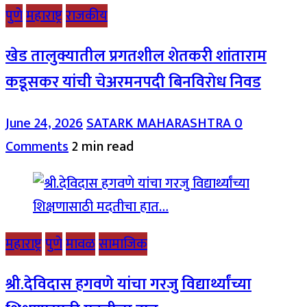
पुणे
महाराष्ट्र
राजकीय
खेड तालुक्यातील प्रगतशील शेतकरी शांताराम
कडूसकर यांची चेअरमनपदी बिनविरोध निवड
June 24, 2026
SATARK MAHARASHTRA
0
Comments
2 min read
महाराष्ट्र
पुणे
मावळ
सामाजिक
श्री.देविदास हगवणे यांचा गरजु विद्यार्थ्यांच्या