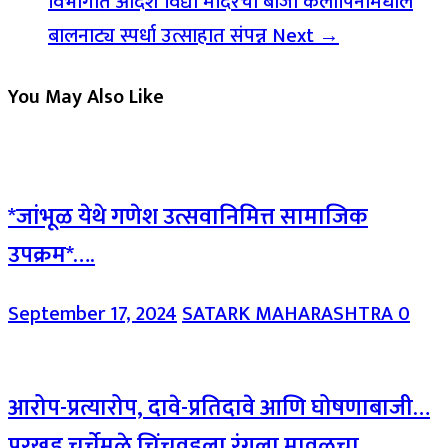
विभागात आदर्श विद्या मंदिरची बाजी कलापिनीमधील
बालनाट्य स्पर्धा उत्साहात संपन्न
Next →
You May Also Like
*जांभूळ येथे गणेश उत्सवानिमित्त सामाजिक
उपक्रम*….
September 17, 2024
SATARK MAHARASHTRA
0
आरोप-प्रत्यारोप, दावे-प्रतिदावे आणि घोषणाबाजी…
परखड चर्चेमुळे चिंचवडला रंगला मावळचा