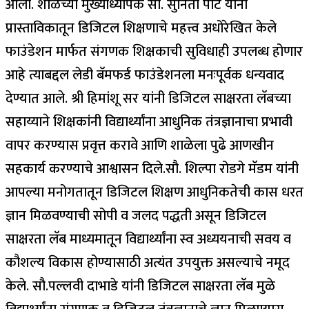
आली. शाळेच्या मुख्याध्यापक सौ. सुनिता पोटे यांनी
प्रास्ताविकातून डिजिटल शिक्षणाचे महत्त्व अधोरेखित केले
फाउंडेशन मार्फत संगणक शिक्षकाची सुविधाही उपलब्ध होणार
आहे त्याबद्दल लेडी बॅमफर्ड फाउंडेशनला मनःपूर्वक धन्यवाद
देण्यात आले. श्री हिमांशू सर यांनी डिजिटल साक्षरता लॅबच्या
सहाय्याने शिक्षकांनी विद्यार्थ्यांना आधुनिक तंत्रज्ञानाचा प्रभावी
वापर करण्यास प्रवृत्त करावे आणि शाळेला पुढे आणखीन
सहकार्य करण्याचे आश्वासन दिले.सौ. शिल्पा रोडगे मॅडम यांनी
आपल्या मनोगतातून डिजिटल शिक्षण आधुनिकतेची कास धरत
ज्ञान मिळवण्याची सोपी व जलद पद्धती असून डिजिटल
साक्षरता लॅब माध्यमातून विद्यार्थ्यांना स्व अध्ययनाची सवय व
कौशल्य विकास होण्यासाठी अत्यंत उपयुक्त असल्याचे नमूद
केले. सौ.पल्लवी दाभाडे यांनी डिजिटल साक्षरता लॅब मुळे