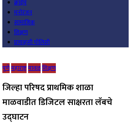
क्राईम
मनोरंजन
सामाजिक
शिक्षण
प्रायव्हसी पॉलिसी
पुणे
महाराष्ट्र
मावळ
शिक्षण
जिल्हा परिषद प्राथमिक शाळा
माळवाडीत डिजिटल साक्षरता लॅबचे
उद्घाटन