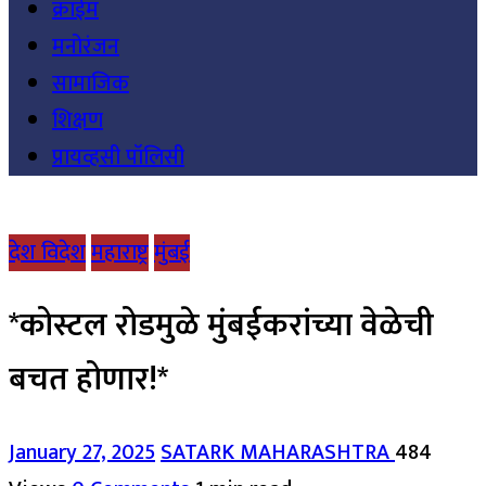
क्राईम
मनोरंजन
सामाजिक
शिक्षण
प्रायव्हसी पॉलिसी
देश विदेश
महाराष्ट्र
मुंबई
*कोस्टल रोडमुळे मुंबईकरांच्या वेळेची
बचत होणार!*
January 27, 2025
SATARK MAHARASHTRA
484