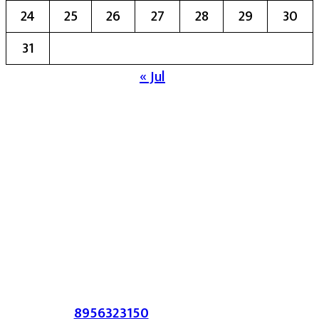
24
25
26
27
28
29
30
31
« Jul
मुख्य संपादिका:- रेखा बाळू भेगडे
या संकेतस्थळावर प्रकाशित झालेला सर्व मजकूर,
लेख त्याचे हक्क, जबाबदारी संबंधित लेखकांकडे
आहेत. प्रसिद्ध झालेल्या मजकुराशी
संपादिका
सहमत असतीलच असे नाही याचे उल्लंघन
करणाऱ्यांवर कायदेशीर कारवाई करण्यात येईल.
संपर्क :-
8956323150
/ ईमेल :-