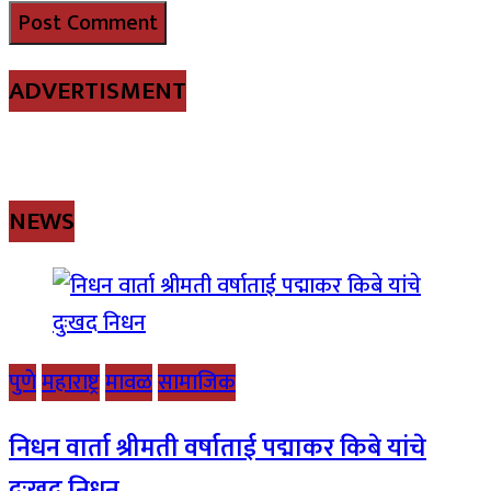
ADVERTISMENT
NEWS
पुणे
महाराष्ट्र
मावळ
सामाजिक
निधन वार्ता श्रीमती वर्षाताई पद्माकर किबे यांचे
दुःखद निधन