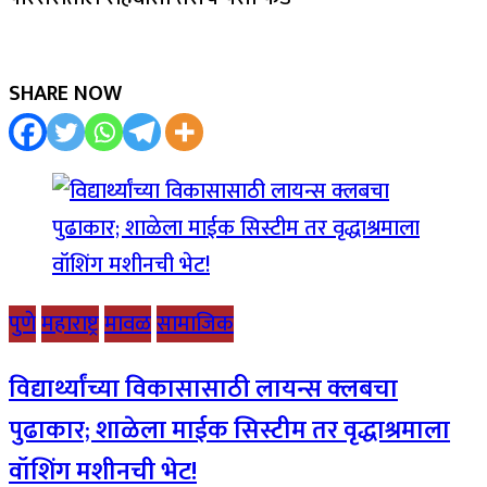
SHARE NOW
पुणे
महाराष्ट्र
मावळ
सामाजिक
विद्यार्थ्यांच्या विकासासाठी लायन्स क्लबचा
पुढाकार; शाळेला माईक सिस्टीम तर वृद्धाश्रमाला
वॉशिंग मशीनची भेट!