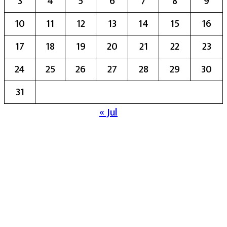
3
4
5
6
7
8
9
10
11
12
13
14
15
16
17
18
19
20
21
22
23
24
25
26
27
28
29
30
31
« Jul
मुख्य संपादिका:- रेखा बाळू भेगडे
या संकेतस्थळावर प्रकाशित झालेला सर्व मजकूर,
लेख त्याचे हक्क, जबाबदारी संबंधित लेखकांकडे
आहेत. प्रसिद्ध झालेल्या मजकुराशी
संपादिका