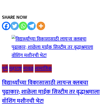
SHARE NOW
पुणे
महाराष्ट्र
मावळ
सामाजिक
विद्यार्थ्यांच्या विकासासाठी लायन्स क्लबचा
पुढाकार; शाळेला माईक सिस्टीम तर वृद्धाश्रमाला
वॉशिंग मशीनची भेट!