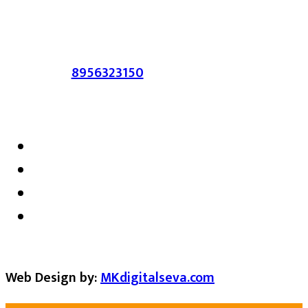
सहमत असतीलच असे नाही याचे उल्लंघन
करणाऱ्यांवर कायदेशीर कारवाई करण्यात येईल.
संपर्क :-
8956323150
/ ईमेल :-
satarkmaharashtra07@gmail.com
Web Design by:
MKdigitalseva.com