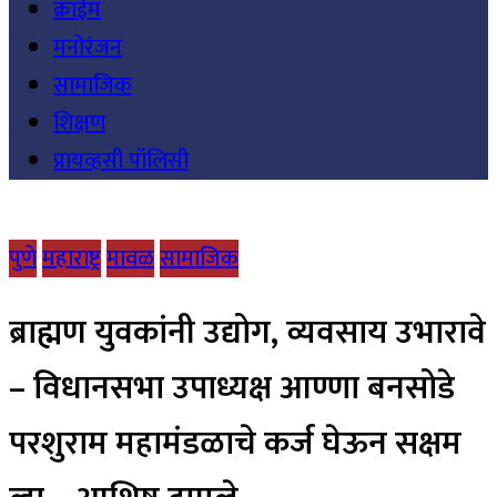
क्राईम
मनोरंजन
सामाजिक
शिक्षण
प्रायव्हसी पॉलिसी
पुणे
महाराष्ट्र
मावळ
सामाजिक
ब्राह्मण युवकांनी उद्योग, व्यवसाय उभारावे
– विधानसभा उपाध्यक्ष आण्णा बनसोडे
परशुराम महामंडळाचे कर्ज घेऊन सक्षम