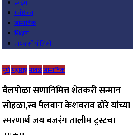
क्राईम
मनोरंजन
सामाजिक
शिक्षण
प्रायव्हसी पॉलिसी
पुणे
महाराष्ट्र
मावळ
सामाजिक
बैलपोळा सणानिमित्त शेतकरी सन्मान
सोहळा,स्व पैलवान केशवराव ढोरे यांच्या
स्मरणार्थ जय बजरंग तालीम ट्रस्टचा