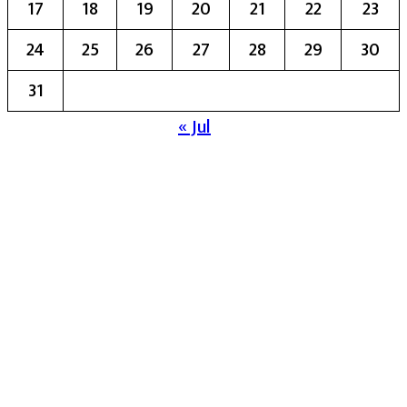
17
18
19
20
21
22
23
24
25
26
27
28
29
30
31
« Jul
मुख्य संपादिका:- रेखा बाळू भेगडे
या संकेतस्थळावर प्रकाशित झालेला सर्व मजकूर,
लेख त्याचे हक्क, जबाबदारी संबंधित लेखकांकडे
आहेत. प्रसिद्ध झालेल्या मजकुराशी
संपादिका
सहमत असतीलच असे नाही याचे उल्लंघन
करणाऱ्यांवर कायदेशीर कारवाई करण्यात येईल.