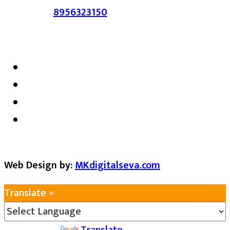
संपर्क :-
8956323150
/ ईमेल :-
satarkmaharashtra07@gmail.com
Web Design by:
MKdigitalseva.com
Translate »
Powered by
Translate