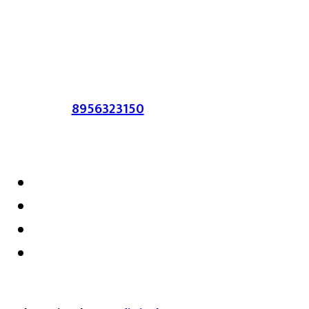
लेख त्याचे हक्क, जबाबदारी संबंधित लेखकांकडे
आहेत. प्रसिद्ध झालेल्या मजकुराशी
संपादिका
सहमत असतीलच असे नाही याचे उल्लंघन
करणाऱ्यांवर कायदेशीर कारवाई करण्यात येईल.
संपर्क :-
8956323150
/ ईमेल :-
satarkmaharashtra07@gmail.com