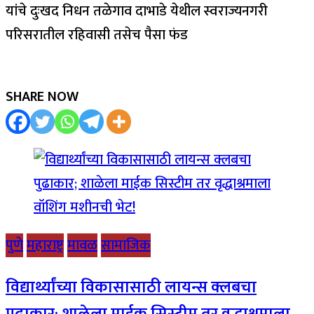
यांचे दुःखद निधन तळेगाव दाभाडे येथील स्वराज्यनगरी
परिसरातील रहिवासी तसेच पैसा फंड
SHARE NOW
पुणे
महाराष्ट्र
मावळ
सामाजिक
विद्यार्थ्यांच्या विकासासाठी लायन्स क्लबचा
पुढाकार; शाळेला माईक सिस्टीम तर वृद्धाश्रमाला