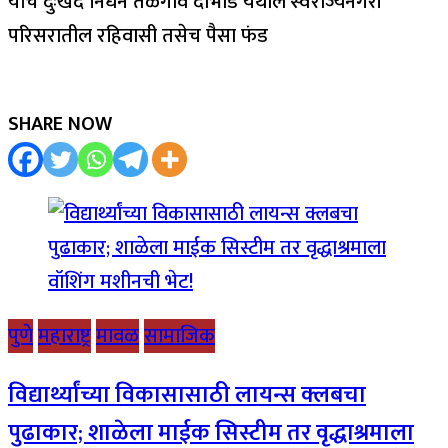
यांचे दुःखद निधन तळेगाव दाभाडे येथील स्वराज्यनगरी
परिसरातील रहिवासी तसेच पैसा फंड
SHARE NOW
पुणे
महाराष्ट्र
मावळ
सामाजिक
विद्यार्थ्यांच्या विकासासाठी लायन्स क्लबचा
पुढाकार; शाळेला माईक सिस्टीम तर वृद्धाश्रमाला