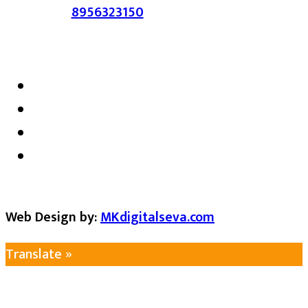
संपर्क :-
8956323150
/ ईमेल :-
satarkmaharashtra07@gmail.com
Web Design by:
MKdigitalseva.com
Translate »