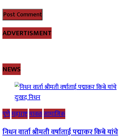
ADVERTISMENT
NEWS
पुणे
महाराष्ट्र
मावळ
सामाजिक
निधन वार्ता श्रीमती वर्षाताई पद्माकर किबे यांचे