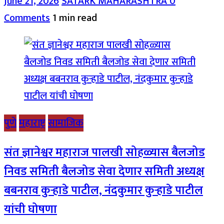
June 21, 2026
SATARK MAHARASHTRA
0
Comments
1 min read
पुणे
महाराष्ट्र
सामाजिक
संत ज्ञानेश्वर महाराज पालखी सोहळ्यास बैलजोड
निवड समिती बैलजोड सेवा देणार समिती अध्यक्ष
बबनराव कुऱ्हाडे पाटील, नंदकुमार कुऱ्हाडे पाटील
यांची घोषणा