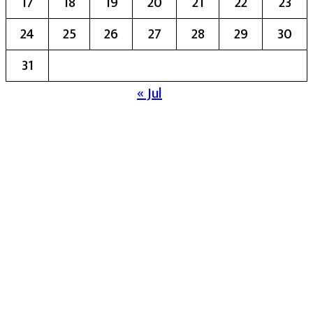
17
18
19
20
21
22
23
24
25
26
27
28
29
30
31
« Jul
मुख्य संपादिका:- रेखा बाळू भेगडे
या संकेतस्थळावर प्रकाशित झालेला सर्व मजकूर,
लेख त्याचे हक्क, जबाबदारी संबंधित लेखकांकडे
आहेत. प्रसिद्ध झालेल्या मजकुराशी
संपादिका
सहमत असतीलच असे नाही याचे उल्लंघन
करणाऱ्यांवर कायदेशीर कारवाई करण्यात येईल.