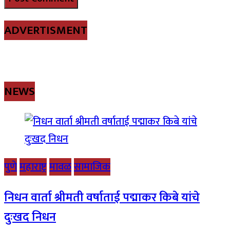
ADVERTISMENT
NEWS
पुणे
महाराष्ट्र
मावळ
सामाजिक
निधन वार्ता श्रीमती वर्षाताई पद्माकर किबे यांचे
दुःखद निधन