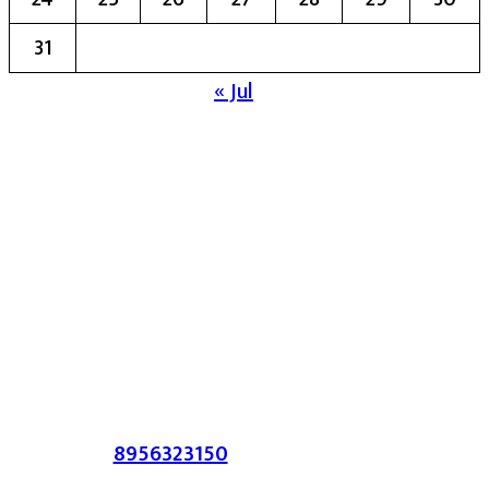
31
« Jul
मुख्य संपादिका:- रेखा बाळू भेगडे
या संकेतस्थळावर प्रकाशित झालेला सर्व मजकूर,
लेख त्याचे हक्क, जबाबदारी संबंधित लेखकांकडे
आहेत. प्रसिद्ध झालेल्या मजकुराशी
संपादिका
सहमत असतीलच असे नाही याचे उल्लंघन
करणाऱ्यांवर कायदेशीर कारवाई करण्यात येईल.
संपर्क :-
8956323150
/ ईमेल :-