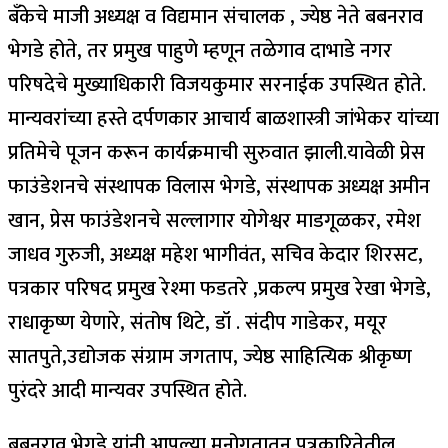
बँकेचे माजी अध्यक्ष व विद्यमान संचालक , ज्येष्ठ नेते बबनराव
भेगडे होते, तर प्रमुख पाहुणे म्हणून तळेगाव दाभाडे नगर
परिषदेचे मुख्याधिकारी विजयकुमार सरनाईक उपस्थित होते.
मान्यवरांच्या हस्ते दर्पणकार आचार्य बाळशास्त्री जांभेकर यांच्या
प्रतिमेचे पूजन करून कार्यक्रमाची सुरुवात झाली.यावेळी प्रेस
फाउंडेशनचे संस्थापक विलास भेगडे, संस्थापक अध्यक्ष अमीन
खान, प्रेस फाउंडेशनचे सल्लागार योगेश्वर माडगूळकर, रमेश
जाधव गुरुजी, अध्यक्ष महेश भागीवंत, सचिव केदार शिरसट,
पत्रकार परिषद प्रमुख रेश्मा फडतरे ,प्रकल्प प्रमुख रेखा भेगडे,
राधाकृष्ण येणारे, संतोष थिटे, डॉ . संदीप गाडेकर, मयूर
सातपुते,उद्योजक संग्राम जगताप, ज्येष्ठ साहित्यिक श्रीकृष्ण
पुरंदरे आदी मान्यवर उपस्थित होते.
बबनराव भेगडे यांनी आपल्या मनोगतातून पत्रकारितेतील