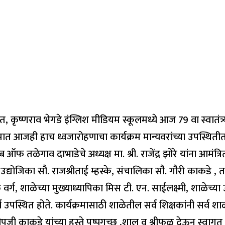
लित, कृष्णराव भेगडे इंग्लिश मीडियम स्कूलमध्ये आज 79 वा स्वात
 आजही हाच ध्वजारोहणाचा कार्यक्रम मान्यवरांच्या उपस्थितीत सा
लब ऑफ तळेगाव दाभाडेचे अध्यक्ष मा. श्री. राजेंद्र झोरे यांना आमंत
मा. उद्योजिका सौ. राजश्रीताई म्हस्के, संचालिका सौ. गौरी काकडे
, शाळेच्या मुख्याध्यापिका मिस टी. एन. साईलक्ष्मी, शाळेच्या उप
थी उपस्थित होते. कार्यक्रमासाठी शाळेतील सर्व शिक्षकांनी सर्व 
री. संदीपजी काकडे यांच्या हस्ते पुष्पगुच्छ ,शाल व श्रीफळ देऊन स