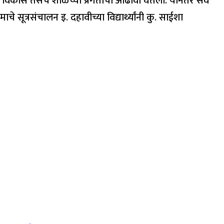
ांगीण विकास तसेच शाळेच्या प्रगतीचा आढावा घेतला. यानंतर सर्व
चे सूत्रसंचालन इ. दहावीच्या विद्यार्थ्यांनी कु. साईशा