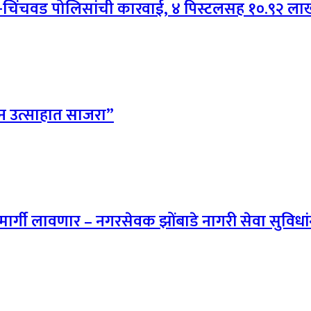
ी-चिंचवड पोलिसांची कारवाई, ४ पिस्टलसह १०.९२ लाखां
 दिन उत्साहात साजरा”
ार्गी लावणार – नगरसेवक झोंबाडे नागरी सेवा सुविधांन