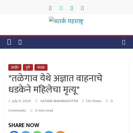
Skip
to
content
सतर्क
महाराष्ट्र
सतर्क
महाराष्ट्र
क्राईम
पुणे
मावळ
*तळेगाव येथे अज्ञात वाहनाचे
धडकेने महिलेचा मृत्यू*
July 9, 2024
SATARK MAHARASHTRA
722 Views
0
Comments
0 min read
SHARE NOW