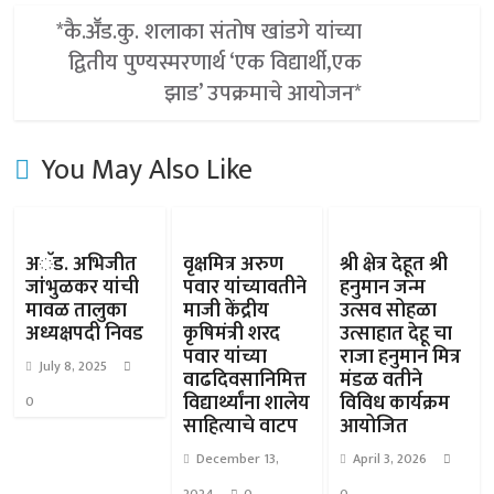
*कै.अॕड.कु. शलाका संतोष खांडगे यांच्या
द्वितीय पुण्यस्मरणार्थ ‘एक विद्यार्थी,एक
झाड’ उपक्रमाचे आयोजन*
You May Also Like
अॅड. अभिजीत
वृक्षमित्र अरुण
श्री क्षेत्र देहूत श्री
जांभुळकर यांची
पवार यांच्यावतीने
हनुमान जन्म
मावळ तालुका
माजी केंद्रीय
उत्सव सोहळा
अध्यक्षपदी निवड
कृषिमंत्री शरद
उत्साहात देहू चा
पवार यांच्या
राजा हनुमान मित्र
July 8, 2025
वाढदिवसानिमित्त
मंडळ वतीने
विद्यार्थ्यांना शालेय
विविध कार्यक्रम
0
साहित्याचे वाटप
आयोजित
December 13,
April 3, 2026