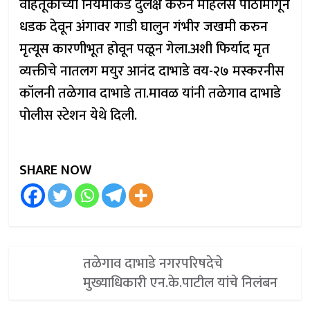
वाहतूकीच्या नियमाकडे दुर्लक्ष करुन महिलेस पाठीमागून
धडक देवून अंगावर गाडी घालुन गंभीर जखमी करुन
मृत्यूस कारणीभूत होवून पळून गेला.अशी फिर्याद मृत
व्यक्तीचे नातलग मयुर आनंद दाभाडे वय-२७ मस्करनीस
कॉलनी तळेगाव दाभाडे ता.मावळ यांनी तळेगाव दाभाडे
पोलीस स्टेशन येथे दिली.
SHARE NOW
तळेगाव दाभाडे नगरपरिषदेचे
मुख्याधिकारी एन.के.पाटील यांचे निलंबन