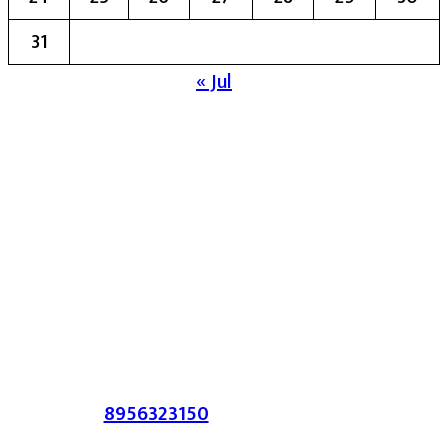
31
« Jul
मुख्य संपादिका:- रेखा बाळू भेगडे
या संकेतस्थळावर प्रकाशित झालेला सर्व मजकूर,
लेख त्याचे हक्क, जबाबदारी संबंधित लेखकांकडे
आहेत. प्रसिद्ध झालेल्या मजकुराशी
संपादिका
सहमत असतीलच असे नाही याचे उल्लंघन
करणाऱ्यांवर कायदेशीर कारवाई करण्यात येईल.
संपर्क :-
8956323150
/ ईमेल :-
satarkmaharashtra07@gmail.com