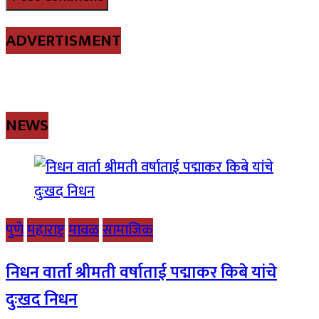
ADVERTISMENT
NEWS
पुणे
महाराष्ट्र
मावळ
सामाजिक
निधन वार्ता श्रीमती वर्षाताई पद्माकर किबे यांचे
दुःखद निधन