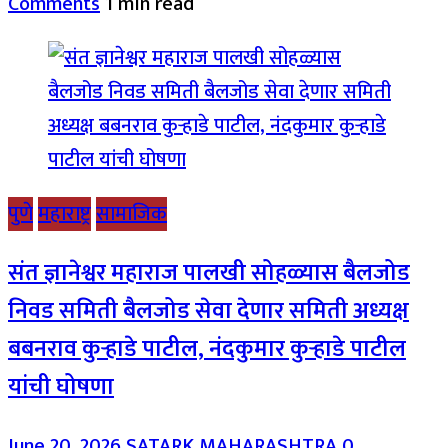
Comments
1 min read
पुणे
महाराष्ट्र
सामाजिक
संत ज्ञानेश्वर महाराज पालखी सोहळ्यास बैलजोड
निवड समिती बैलजोड सेवा देणार समिती अध्यक्ष
बबनराव कुऱ्हाडे पाटील, नंदकुमार कुऱ्हाडे पाटील
यांची घोषणा
June 20, 2026
SATARK MAHARASHTRA
0