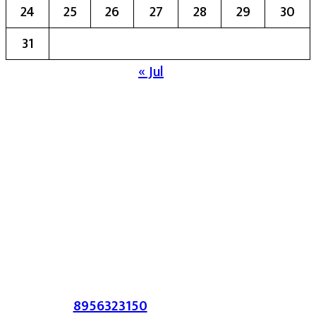
24
25
26
27
28
29
30
31
« Jul
मुख्य संपादिका:- रेखा बाळू भेगडे
या संकेतस्थळावर प्रकाशित झालेला सर्व मजकूर,
लेख त्याचे हक्क, जबाबदारी संबंधित लेखकांकडे
आहेत. प्रसिद्ध झालेल्या मजकुराशी
संपादिका
सहमत असतीलच असे नाही याचे उल्लंघन
करणाऱ्यांवर कायदेशीर कारवाई करण्यात येईल.
संपर्क :-
8956323150
/ ईमेल :-