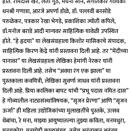
होते. रामदास खरे, लता गुठे, मेघना साने, संगीतकार गायिका
धनश्री गणात्रा, आरजे अपर्णा डोळे, डॉ. पल्लवी बनसोडे
परुळेकर, पत्रकार रेखा भेगडे, प्रकाशिका ज्योती कपिले,
डॉ.मनोज बराडे आदी मान्यवर साहित्यिक यावेळी उपस्थित
होते. “हे हृदया” या लेखसंग्रहाला किशोर मासिकाचे संपादक,
साहित्यिक किरण केंद्रे यांनी प्रस्तावना दिली आहे. तर “मेंदीच्या
पानावर” या लेखसंग्रहाला लेखिका हेमांगी नेरकर यांनी
प्रस्तावना दिली आहे. तसेच “अवघा रंग एक झाला” या
पुस्तकाला कवयित्री, लेखिका सुवर्णा जाधव यांनी प्रस्तावना
दिली आहे. प्रिया कालिका बापट यांची “प्रभू पदास नमित दास”
हे गोव्यातील नाट्यसंस्थांविषयक, “सृजन प्रेरणा” आणि “सृजन
ऊर्जा” ही महिला उद्योजिकांच्या मुलाखतींचे पुस्तके, उत्सव
थेंबांचा, रे मना, माझ्या आयुष्यातल्या तुझ्या कविता, मनमधुरा,
मनचकोरा, मनमोही काव्यसंग्रह, तसेच अनंतात्मन अनंतम,