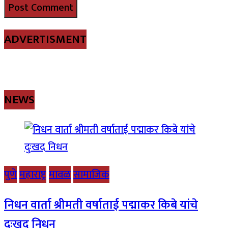
ADVERTISMENT
NEWS
पुणे
महाराष्ट्र
मावळ
सामाजिक
निधन वार्ता श्रीमती वर्षाताई पद्माकर किबे यांचे
दुःखद निधन